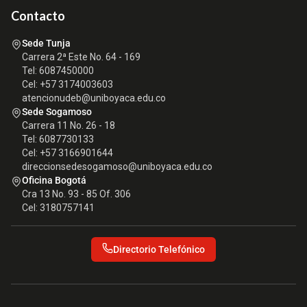
Contacto
Sede Tunja
Carrera 2ª Este No. 64 - 169
Tel: 6087450000
Cel: +57 3174003603
atencionudeb@uniboyaca.edu.co
Sede Sogamoso
Carrera 11 No. 26 - 18
Tel: 6087730133
Cel: +57 3166901644
direccionsedesogamoso@uniboyaca.edu.co
Oficina Bogotá
Cra 13 No. 93 - 85 Of. 306
Cel: 3180757141
Directorio Telefónico