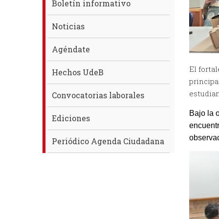
Boletín informativo
Noticias
Agéndate
El forta
Hechos UdeB
principa
estudian
Convocatorias laborales
Bajo la 
Ediciones
encuentr
observac
Periódico Agenda Ciudadana