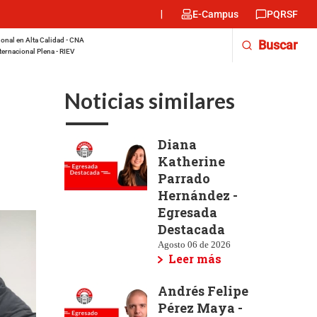
Menu
E-Campus
PQRSF
encabezado
-
onal en Alta Calidad - CNA
Buscar
Derecha
ternacional Plena - RIEV
Noticias similares
Diana
Katherine
Parrado
Hernández -
Egresada
Destacada
Agosto 06 de 2026
Leer más
Andrés Felipe
Pérez Maya -