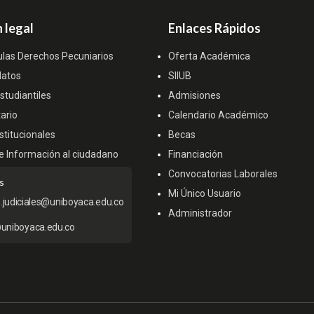
 legal
Enlaces Rápidos
ulas Derechos Pecuniarios
Oferta Académica
datos
SIIUB
tudiantiles
Admisiones
ario
Calendario Académico
titucionales
Becas
e Información al ciudadano
Financiación
Convocatorias Laborales
s
Mi Único Usuario
s.judiciales@uniboyaca.edu.co
Administrador
uniboyaca.edu.co