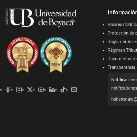
Información
Valores matríc
Protección de 
Reglamentos Es
Régimen Tribut
Documentos Ins
Transparencia 
Redes
Notificacione
Sociales
notificacione
habeasdata@