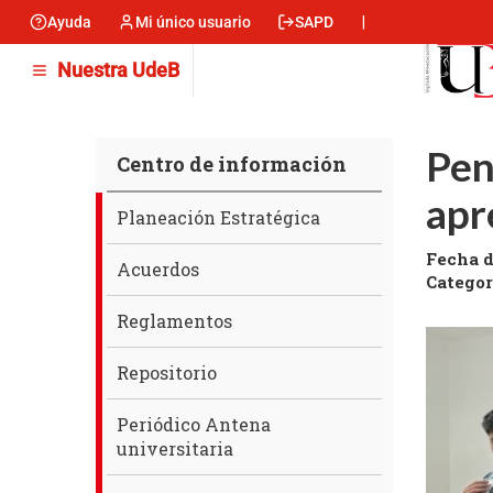
Pasar
Ayuda
Mi único usuario
SAPD
Menu
al
contenido
encabezado
Nuestra UdeB
principal
-
Izquierda
Pen
Centro de información
apr
Centro
Planeación Estratégica
de
Fecha d
información
Acuerdos
Categor
Reglamentos
Repositorio
Periódico Antena
universitaria