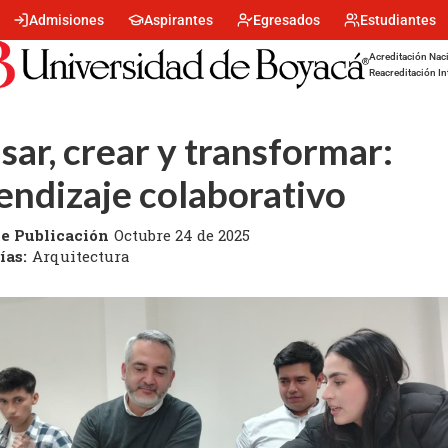
Menu
Admisiones
Aspirantes
Egresados
Estudiantes
encabezado
-
Acreditación Naci
Centro
Reacreditación In
sar, crear y transformar:
endizaje colaborativo
e Publicación
Octubre 24 de 2025
ías:
Arquitectura