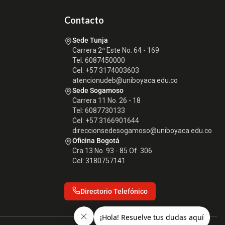
Contacto
Sede Tunja
Carrera 2ª Este No. 64 - 169
Tel: 6087450000
Cel: +57 3174003603
atencionudeb@uniboyaca.edu.co
Sede Sogamoso
Carrera 11 No. 26 - 18
Tel: 6087730133
Cel: +57 3166901644
direccionsedesogamoso@uniboyaca.edu.co
Oficina Bogotá
Cra 13 No. 93 - 85 Of. 306
Cel: 3180757141
Directorio Telefónico