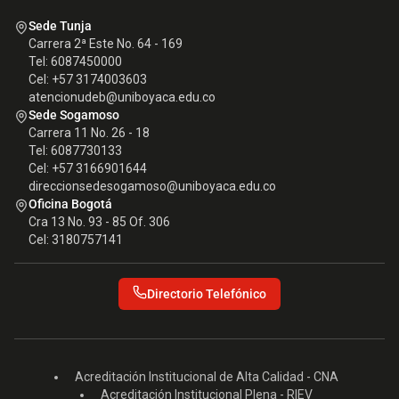
Sede Tunja
Carrera 2ª Este No. 64 - 169
Tel: 6087450000
Cel: +57 3174003603
atencionudeb@uniboyaca.edu.co
Sede Sogamoso
Carrera 11 No. 26 - 18
Tel: 6087730133
Cel: +57 3166901644
direccionsedesogamoso@uniboyaca.edu.co
Oficina Bogotá
Cra 13 No. 93 - 85 Of. 306
Cel: 3180757141
Directorio Telefónico
Acreditación Institucional de Alta Calidad - CNA
Acreditación Institucional Plena - RIEV