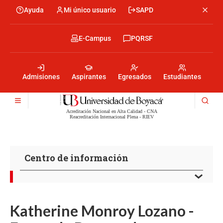
Pasar
Ayuda
Mi único usuario
SAPD
Menu
al
Menú
contenido
encabezado
principal
-
Menu
E-Campus
PQRSF
Izquierda
encabezado
-
Menu
Derecha
encabezado
-
Admisiones
Aspirantes
Egresados
Estudiantes
Centro
Acreditación Nacional en Alta Calidad - CNA
Reacreditación Internacional Plena - RIEV
Centro de información
Katherine Monroy Lozano -