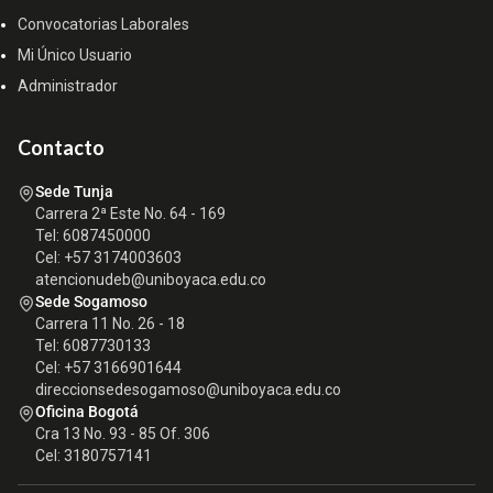
Convocatorias Laborales
Mi Único Usuario
Administrador
Contacto
Sede Tunja
Carrera 2ª Este No. 64 - 169
Tel: 6087450000
Cel: +57 3174003603
atencionudeb@uniboyaca.edu.co
Sede Sogamoso
Carrera 11 No. 26 - 18
Tel: 6087730133
Cel: +57 3166901644
direccionsedesogamoso@uniboyaca.edu.co
Oficina Bogotá
Cra 13 No. 93 - 85 Of. 306
Cel: 3180757141