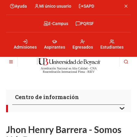
Pasar
Ayuda
Mi único usuario
SAPD
Menu
al
Menú
contenido
encabezado
principal
-
Menu
E-Campus
PQRSF
Izquierda
encabezado
-
Menu
Derecha
encabezado
-
Admisiones
Aspirantes
Egresados
Estudiantes
Centro
Acreditación Nacional en Alta Calidad - CNA
Reacreditación Internacional Plena - RIEV
Centro de información
Jhon Henry Barrera - Somos