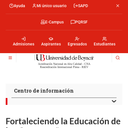
Pasar
Ayuda
Mi único usuario
SAPD
Menu
al
Menú
contenido
encabezado
principal
-
Menu
E-Campus
PQRSF
Izquierda
encabezado
-
Menu
Derecha
encabezado
-
Admisiones
Aspirantes
Egresados
Estudiantes
Centro
Acreditación Nacional en Alta Calidad - CNA
Reacreditación Internacional Plena - RIEV
Centro de información
Fortaleciendo la Educación de