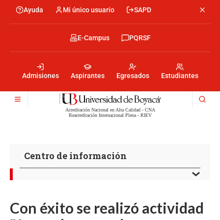
Pasar
Ayuda
Mi único usuario
SAPD
Menu
al
Menú
contenido
encabezado
principal
-
Menu
E-Campus
PQRSF
Izquierda
encabezado
-
Menu
Derecha
encabezado
-
Admisiones
Aspirantes
Egresados
Estudiantes
Centro
Acreditación Nacional en Alta Calidad - CNA
Reacreditación Internacional Plena - RIEV
Centro de información
Con éxito se realizó actividad