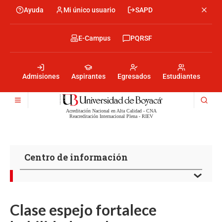
Pasar
Ayuda
Mi único usuario
SAPD
Menu
al
Menú
contenido
encabezado
principal
-
Menu
E-Campus
PQRSF
Izquierda
encabezado
-
Menu
Derecha
encabezado
-
Admisiones
Aspirantes
Egresados
Estudiantes
Centro
Acreditación Nacional en Alta Calidad - CNA
Reacreditación Internacional Plena - RIEV
Centro de información
Clase espejo fortalece