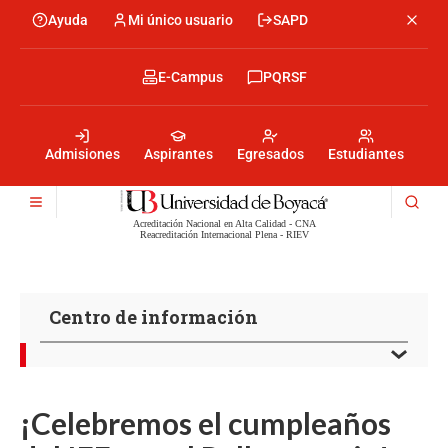
Pasar
Ayuda
Mi único usuario
SAPD
Menu
al
Menú
contenido
encabezado
principal
-
Menu
E-Campus
PQRSF
Izquierda
encabezado
-
Menu
Derecha
encabezado
-
Admisiones
Aspirantes
Egresados
Estudiantes
Centro
Acreditación Nacional en Alta Calidad - CNA
Reacreditación Internacional Plena - RIEV
Centro de información
¡Celebremos el cumpleaños