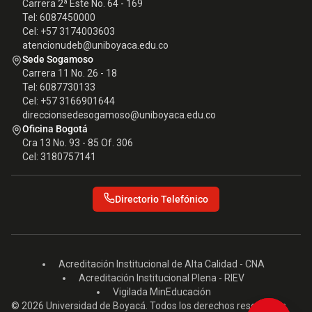
Carrera 2ª Este No. 64 - 169
Tel: 6087450000
Cel: +57 3174003603
atencionudeb@uniboyaca.edu.co
Sede Sogamoso
Carrera 11 No. 26 - 18
Tel: 6087730133
Cel: +57 3166901644
direccionsedesogamoso@uniboyaca.edu.co
Oficina Bogotá
Cra 13 No. 93 - 85 Of. 306
Cel: 3180757141
Directorio Telefónico
Acreditación Institucional de Alta Calidad - CNA
Acreditación Institucional Plena - RIEV
Vigilada MinEducación
© 2026 Universidad de Boyacá. Todos los derechos reservados.