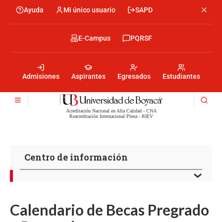
Pasar
Ayuda
Mi único usuario
SAPD
Menu
al
Menú
contenido
encabezado
principal
-
Menu
E-Campus
PQRSF
Izquierda
encabezado
-
Menu
Derecha
encabezado
-
Admisiones
Aspirantes
Egresados
Estudiantes
Centro
Acreditación Nacional en Alta Calidad - CNA
Reacreditación Internacional Plena - RIEV
Centro de información
Calendario de Becas Pregrado