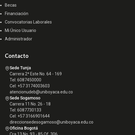
Becas
Financiación
Convocatorias Laborales
Mi Único Usuario
Administrador
Contacto
Sede Tunja
Carrera 2ª Este No. 64 - 169
Tel: 6087450000
Cel: +57 3174003603
atencionudeb@uniboyaca.edu.co
Sede Sogamoso
Carrera 11 No. 26 - 18
Tel: 6087730133
Cel: +57 3166901644
direccionsedesogamoso@uniboyaca.edu.co
Oficina Bogotá
Cra 13 No. 93 - 85 Of. 306