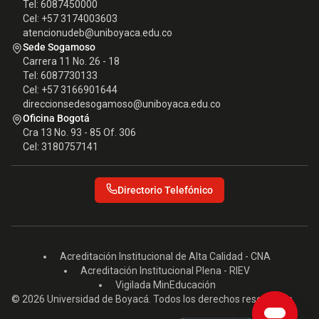
Tel: 6087450000
Cel: +57 3174003603
atencionudeb@uniboyaca.edu.co
Sede Sogamoso
Carrera 11 No. 26 - 18
Tel: 6087730133
Cel: +57 3166901644
direccionsedesogamoso@uniboyaca.edu.co
Oficina Bogotá
Cra 13 No. 93 - 85 Of. 306
Cel: 3180757141
Directorio Telefónico
Acreditación Institucional de Alta Calidad - CNA
Acreditación Institucional Plena - RIEV
Vigilada MinEducación
© 2026 Universidad de Boyacá. Todos los derechos reservados.