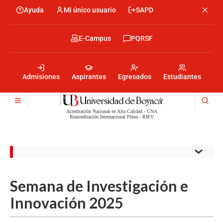
Pasar
Ayuda
Mi único usuario
SAPD
Menu
al
Menú
contenido
encabezado
principal
-
Menu
E-Campus
PQRSF
Izquierda
encabezado
-
Menu
Derecha
encabezado
-
Admisiones
Aspirantes
Egresados
Estudiantes
Centro
Acreditación Nacional en Alta Calidad - CNA
Reacreditación Internacional Plena - RIEV
Semana de Investigación e
Innovación 2025