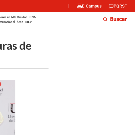
Menu
E-Campus
PQRSF
encabezado
-
onal en Alta Calidad - CNA
Buscar
Derecha
ternacional Plena - RIEV
uras de