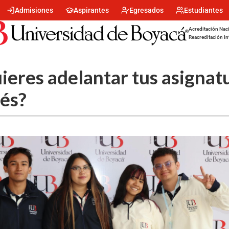
Menu
Admisiones
Aspirantes
Egresados
Estudiantes
encabezado
-
Acreditación Naci
Centro
Reacreditación In
ieres adelantar tus asignat
lés?