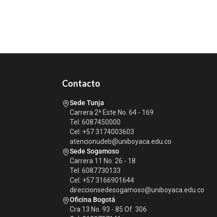
Contacto
Sede Tunja
Carrera 2ª Este No. 64 - 169
Tel: 6087450000
Cel: +57 3174003603
atencionudeb@uniboyaca.edu.co
Sede Sogamoso
Carrera 11 No. 26 - 18
Tel: 6087730133
Cel: +57 3166901644
direccionsedesogamoso@uniboyaca.edu.co
Oficina Bogotá
Cra 13 No. 93 - 85 Of. 306