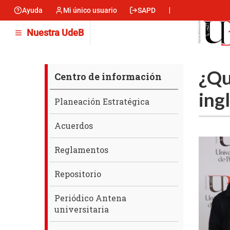
Pasar
Ayuda
Mi único usuario
SAPD
Menu
al
contenido
encabezado
Nuestra UdeB
principal
-
Izquierda
Centro
¿Qu
Centro de información
de
ing
información
Planeación Estratégica
Acuerdos
Reglamentos
Repositorio
Periódico Antena
universitaria