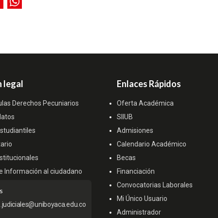
 legal
Enlaces Rápidos
ulas Derechos Pecuniarios
Oferta Académica
datos
SIIUB
tudiantiles
Admisiones
ario
Calendario Académico
titucionales
Becas
e Información al ciudadano
Financiación
Convocatorias Laborales
s
Mi Único Usuario
s.judiciales@uniboyaca.edu.co
Administrador