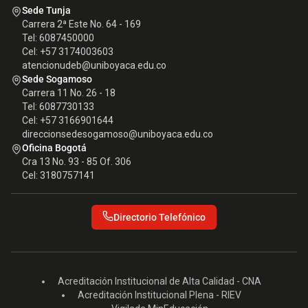
Sede Tunja
Carrera 2ª Este No. 64 - 169
Tel: 6087450000
Cel: +57 3174003603
atencionudeb@uniboyaca.edu.co
Sede Sogamoso
Carrera 11 No. 26 - 18
Tel: 6087730133
Cel: +57 3166901644
direccionsedesogamoso@uniboyaca.edu.co
Oficina Bogotá
Cra 13 No. 93 - 85 Of. 306
Cel: 3180757141
Directorio Telefónico
Acreditación Institucional de Alta Calidad - CNA
Acreditación Institucional Plena - RIEV