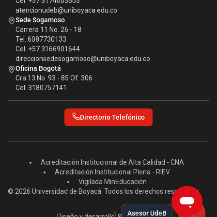
Cel: +57 3174003603
atencionudeb@uniboyaca.edu.co
Sede Sogamoso
Carrera 11 No. 26 - 18
Tel: 6087730133
Cel: +57 3166901644
direccionsedesogamoso@uniboyaca.edu.co
Oficina Bogotá
Cra 13 No. 93 - 85 Of. 306
Cel: 3180757141
Directorio Telefónico
Acreditación Institucional de Alta Calidad - CNA
Acreditación Institucional Plena - RIEV
Vigilada MinEducación
© 2026 Universidad de Boyacá. Todos los derechos reservados.
Asesor UdeB
Diseño y desarrollo: