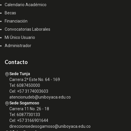
Calendario Académico
Becas
Financiación
Convocatorias Laborales
Mi Único Usuario
Administrador
Contacto
Sede Tunja
Carrera 2ª Este No. 64 - 169
Tel: 6087450000
Cel: +57 3174003603
atencionudeb@uniboyaca.edu.co
Sede Sogamoso
Carrera 11 No. 26 - 18
Tel: 6087730133
Cel: +57 3166901644
direccionsedesogamoso@uniboyaca.edu.co