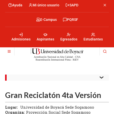
Pasar
Ayuda
Mi único usuario
SAPD
Menu
al
Menú
contenido
encabezado
principal
-
Menu
E-Campus
PQRSF
Izquierda
encabezado
-
Menu
Derecha
encabezado
-
Admisiones
Aspirantes
Egresados
Estudiantes
Centro
Acreditación Nacional en Alta Calidad - CNA
Reacreditación Internacional Plena - RIEV
Gran Reciclatón 4ta Versión
Lugar:
Universidad de Boyacá Sede Sogamoso
Organiza:
Proyección Social Sede Sogamoso