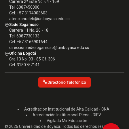
Carrera 2ª Este No. 64 - 169
Tel: 6087450000
Cel: +57 3174003603
atencionudeb@uniboyaca.edu.co
Sede Sogamoso
Carrera 11 No. 26 - 18
Tel: 6087730133
Cel: +57 3166901644
direccionsedesogamoso@uniboyaca.edu.co
Oficina Bogotá
Cra 13 No. 93 - 85 Of. 306
Cel: 3180757141
Directorio Telefónico
Acreditación Institucional de Alta Calidad - CNA
Acreditación Institucional Plena - RIEV
Vigilada MinEducación
© 2026 Universidad de Boyacá. Todos los derechos reservados.