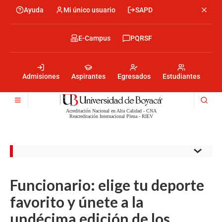
Pasar
Ayuda
Mi único usuario
SAPD
Menu
al
Menú
contenido
encabezado
principal
-
Menu
E-Campus
PQRSF
Izquierda
encabezado
-
Menu
Derecha
encabezado
-
Admisiones
Aspirantes
Egresados
Estudiantes
Centro
Acreditación Nacional en Alta Calidad - CNA
Reacreditación Internacional Plena - RIEV
Funcionario: elige tu deporte
favorito y únete a la
undécima edición de los