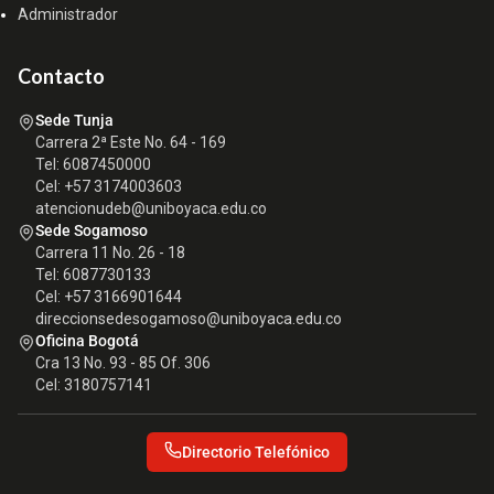
Administrador
Contacto
Sede Tunja
Carrera 2ª Este No. 64 - 169
Tel: 6087450000
Cel: +57 3174003603
atencionudeb@uniboyaca.edu.co
Sede Sogamoso
Carrera 11 No. 26 - 18
Tel: 6087730133
Cel: +57 3166901644
direccionsedesogamoso@uniboyaca.edu.co
Oficina Bogotá
Cra 13 No. 93 - 85 Of. 306
Cel: 3180757141
Directorio Telefónico