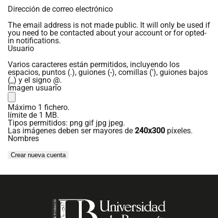
Dirección de correo electrónico
enlaces
The email address is not made public. It will only be used if
de
you need to be contacted about your account or for opted-
in notifications.
ayuda
Usuario
a
Varios caracteres están permitidos, incluyendo los
espacios, puntos (.), guiones (-), comillas ('), guiones bajos
(_) y el signo @.
la
Imagen usuario
navegación
Máximo 1 fichero.
límite de 1 MB.
Tipos permitidos: png gif jpg jpeg.
Las imágenes deben ser mayores de
240x300
píxeles.
Nombres