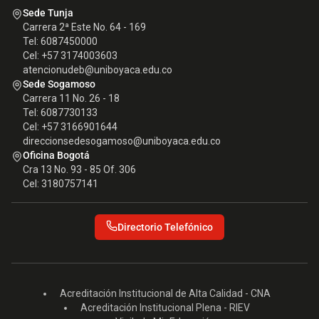
Sede Tunja
Carrera 2ª Este No. 64 - 169
Tel: 6087450000
Cel: +57 3174003603
atencionudeb@uniboyaca.edu.co
Sede Sogamoso
Carrera 11 No. 26 - 18
Tel: 6087730133
Cel: +57 3166901644
direccionsedesogamoso@uniboyaca.edu.co
Oficina Bogotá
Cra 13 No. 93 - 85 Of. 306
Cel: 3180757141
Directorio Telefónico
Acreditación Institucional de Alta Calidad - CNA
Acreditación Institucional Plena - RIEV