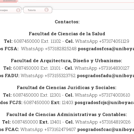
Contactos:
Facultad de Ciencias de la Salud
Tel:
6087450000 Ext. 11102 -
Cel.
WhatsApp +573174051129
os FCSA:
WhatsApp +573182825248
posgradosfcsa@uniboya
Facultad de Arquitectura, Diseño y Urbanismo:
Tel:
6087450000 Ext. 13101 -
Cel.
WhatsApp +573164830127
os FADU:
WhatsApp +573155323762
posgradosfadu@uniboya
Facultad de Ciencias Jurídicas y Sociales:
Tel:
6087450000 Ext. 12301 -
Cel.
WhatsApp +573174003610
dos FCJS:
6087450000
Ext:
12403
posgradosfcjs@uniboyac
Facultad de Ciencias Administrativas y Contables:
Tel:
6087450000
Ext.
13401 -
Cel.
WhatsApp +573164819026
os FCAC:
WhatsApp +573162479407
posgradosfcac@uniboya