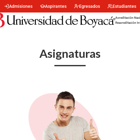
Menu
Admisiones
Aspirantes
Egresados
Estudiantes
encabezado
-
Acreditación Naci
Centro
Reacreditación In
Asignaturas