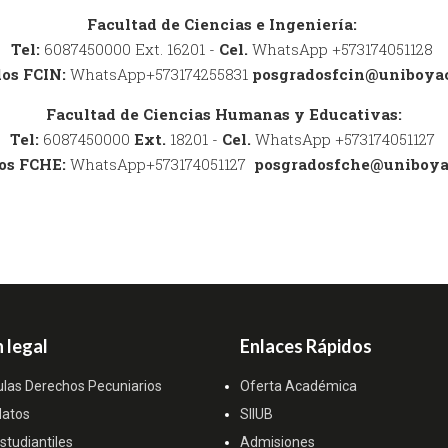
Facultad de Ciencias e Ingeniería:
Tel:
6087450000 Ext. 16201 -
Cel.
WhatsApp +573174051128
dos FCIN:
WhatsApp+573174255831
posgradosfcin@uniboyac
Facultad de Ciencias Humanas y Educativas:
Tel:
6087450000
Ext.
18201 -
Cel.
WhatsApp +573174051127
os FCHE:
WhatsApp+573174051127
posgradosfche@uniboya
 legal
Enlaces Rápidos
ulas Derechos Pecuniarios
Oferta Académica
datos
SIIUB
tudiantiles
Admisiones