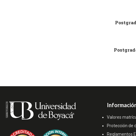
Postgra
Postgrad
Información
Valores matríc
Protección de 
Reglamentos Es