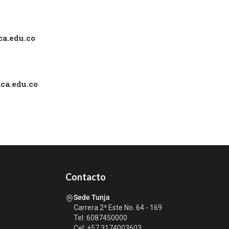
a.edu.co
ca.edu.co
Contacto
Sede Tunja
Carrera 2ª Este No. 64 - 169
Tel: 6087450000
Cel: +57 3174003603