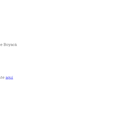
de Boyacá.
nte
aquí