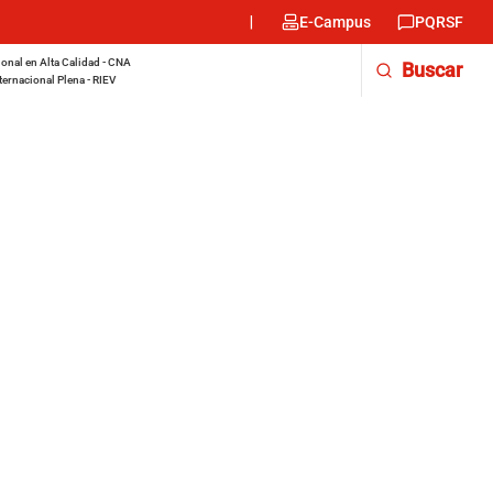
Menu
E-Campus
PQRSF
encabezado
-
onal en Alta Calidad - CNA
Buscar
Derecha
ternacional Plena - RIEV