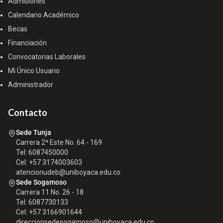
Admisiones
Calendario Académico
Becas
Financiación
Convocatorias Laborales
Mi Único Usuario
Administrador
Contacto
Sede Tunja
Carrera 2ª Este No. 64 - 169
Tel: 6087450000
Cel: +57 3174003603
atencionudeb@uniboyaca.edu.co
Sede Sogamoso
Carrera 11 No. 26 - 18
Tel: 6087730133
Cel: +57 3166901644
direccionsedesogamoso@uniboyaca.edu.co