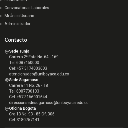
Convocatorias Laborales
Mi Único Usuario
Administrador
Contacto
Sede Tunja
Carrera 2ª Este No. 64 - 169
Tel: 6087450000
Cel: +57 3174003603
atencionudeb@uniboyaca.edu.co
Sede Sogamoso
Carrera 11 No. 26 - 18
Tel: 6087730133
Cel: +57 3166901644
direccionsedesogamoso@uniboyaca.edu.co
Oficina Bogotá
Cra 13 No. 93 - 85 Of. 306
Cel: 3180757141