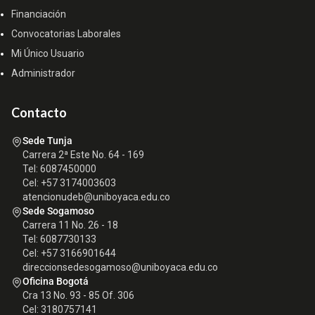
Financiación
Convocatorias Laborales
Mi Único Usuario
Administrador
Contacto
Sede Tunja
Carrera 2ª Este No. 64 - 169
Tel: 6087450000
Cel: +57 3174003603
atencionudeb@uniboyaca.edu.co
Sede Sogamoso
Carrera 11 No. 26 - 18
Tel: 6087730133
Cel: +57 3166901644
direccionsedesogamoso@uniboyaca.edu.co
Oficina Bogotá
Cra 13 No. 93 - 85 Of. 306
Cel: 3180757141