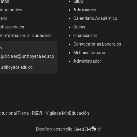
datos
SIIUB
tudiantiles
Admisiones
ario
Calendario Académico
titucionales
Becas
e Información al ciudadano
Financiación
Convocatorias Laborales
s
Mi Único Usuario
s.judiciales@uniboyaca.edu.co
Administrador
uniboyaca.edu.co
itucional Plena - RIEV
Vigilada MinEducación
Diseño y desarrollo:
Seed EM