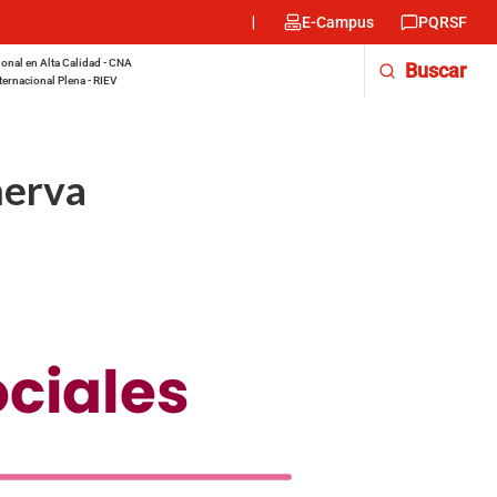
Menu
E-Campus
PQRSF
encabezado
-
onal en Alta Calidad - CNA
Buscar
Derecha
ternacional Plena - RIEV
nerva