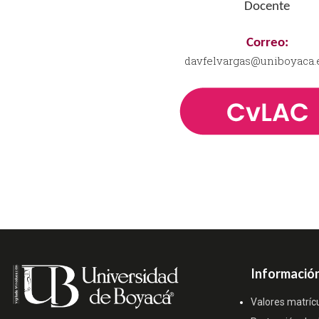
Docente
Correo:
davfelvargas@uniboyaca.
Información
Valores matríc