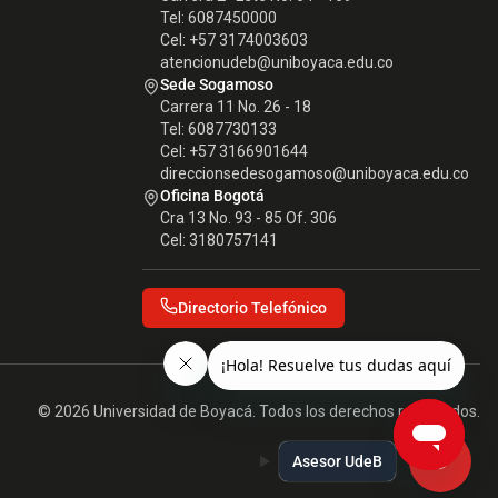
Tel: 6087450000
Cel: +57 3174003603
atencionudeb@uniboyaca.edu.co
Sede Sogamoso
Carrera 11 No. 26 - 18
Tel: 6087730133
Cel: +57 3166901644
direccionsedesogamoso@uniboyaca.edu.co
Oficina Bogotá
Cra 13 No. 93 - 85 Of. 306
Cel: 3180757141
Directorio Telefónico
© 2026 Universidad de Boyacá. Todos los derechos reservados.
Asesor UdeB