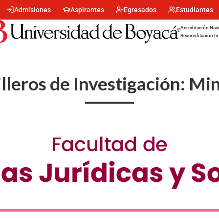
Menu
Admisiones
Aspirantes
Egresados
Estudiantes
encabezado
-
Acreditación Naci
Centro
Reacreditación In
lleros de Investigación: Mi