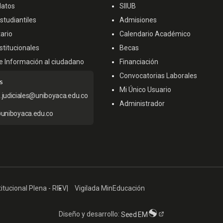
datos
SIIUB
tudiantiles
Admisiones
ario
Calendario Académico
titucionales
Becas
e Información al ciudadano
Financiación
Convocatorias Laborales
s
Mi Único Usuario
s.judiciales@uniboyaca.edu.co
Administrador
uniboyaca.edu.co
itucional Plena - RIEV
Vigilada MinEducación
Diseño y desarrollo:
Seed EM