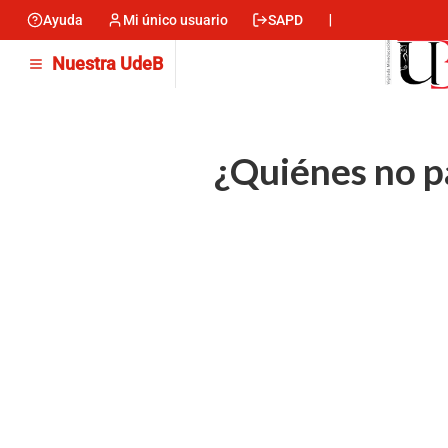
Pasar
Ayuda
Mi único usuario
SAPD
Menu
al
contenido
encabezado
Nuestra UdeB
principal
-
Izquierda
¿Quiénes no p