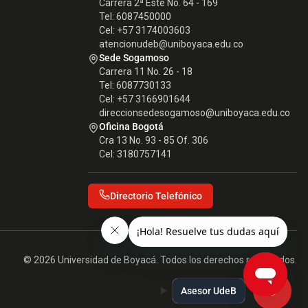
Carrera 2ª Este No. 64 - 169
Tel: 6087450000
Cel: +57 3174003603
atencionudeb@uniboyaca.edu.co
Sede Sogamoso
Carrera 11 No. 26 - 18
Tel: 6087730133
Cel: +57 3166901644
direccionsedesogamoso@uniboyaca.edu.co
Oficina Bogotá
Cra 13 No. 93 - 85 Of. 306
Cel: 3180757141
Directorio Telefónico
© 2026 Universidad de Boyacá. Todos los derechos reservados.
Asesor UdeB