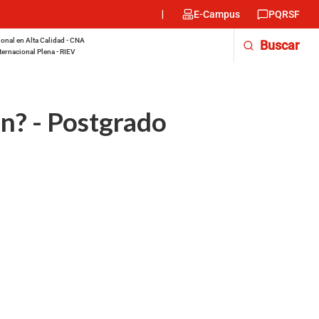
Menu
E-Campus
PQRSF
encabezado
-
onal en Alta Calidad - CNA
Buscar
Derecha
ternacional Plena - RIEV
n? - Postgrado