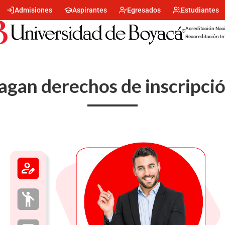
Menu
Admisiones
Aspirantes
Egresados
Estudiantes
encabezado
-
Acreditación Naci
Centro
Reacreditación In
agan derechos de inscripció