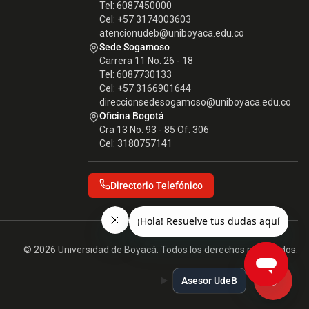
Tel: 6087450000
Cel: +57 3174003603
atencionudeb@uniboyaca.edu.co
Sede Sogamoso
Carrera 11 No. 26 - 18
Tel: 6087730133
Cel: +57 3166901644
direccionsedesogamoso@uniboyaca.edu.co
Oficina Bogotá
Cra 13 No. 93 - 85 Of. 306
Cel: 3180757141
Directorio Telefónico
© 2026 Universidad de Boyacá. Todos los derechos reservados.
Asesor UdeB