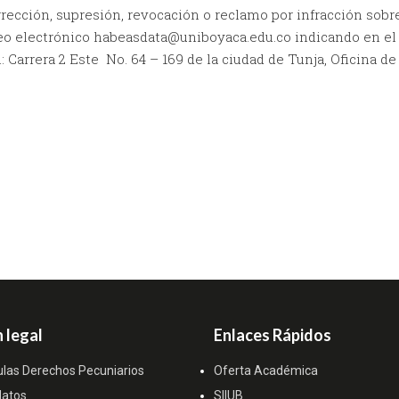
rección, supresión, revocación o reclamo por infracción sobre 
 electrónico habeasdata@uniboyaca.edu.co indicando en el as
 Carrera 2 Este No. 64 – 169 de la ciudad de Tunja, Oficina de
 legal
Enlaces Rápidos
ulas Derechos Pecuniarios
Oferta Académica
datos
SIIUB