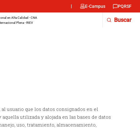
Menu
E-Campus
PQRSF
encabezado
-
onal en Alta Calidad - CNA
Buscar
Derecha
ternacional Plena - RIEV
a al usuario que los datos consignados en el
aquella utilizada y alojada en las bases de datos
 manejo, uso, tratamiento, almacenamiento,