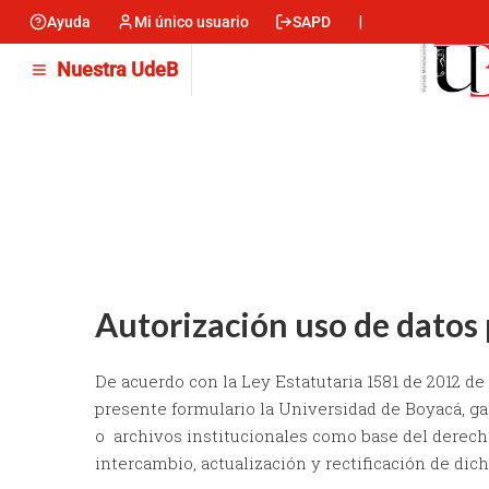
Pasar
Ayuda
Mi único usuario
SAPD
Menu
al
contenido
encabezado
Nuestra UdeB
principal
-
Izquierda
Autorización uso de datos
De acuerdo con la Ley Estatutaria 1581 de 2012 de
presente formulario la Universidad de Boyacá, gar
o archivos institucionales como base del derecho
intercambio, actualización y rectificación de dic