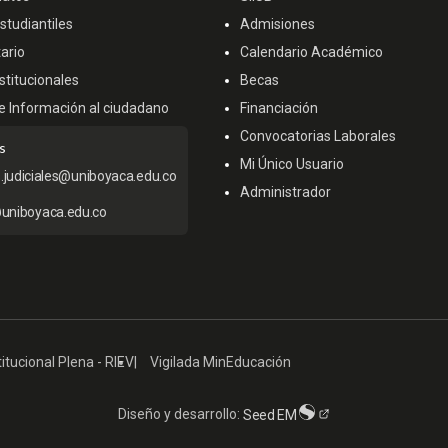
tudiantiles
Admisiones
ario
Calendario Académico
titucionales
Becas
e Información al ciudadano
Financiación
Convocatorias Laborales
s
Mi Único Usuario
s.judiciales@uniboyaca.edu.co
Administrador
uniboyaca.edu.co
itucional Plena - RIEV
Vigilada MinEducación
Diseño y desarrollo:
Seed EM