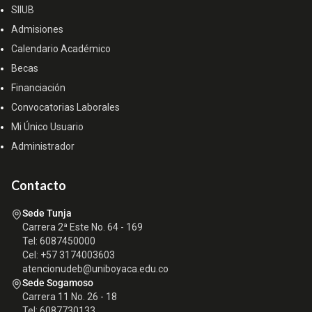
SIIUB
Admisiones
Calendario Académico
Becas
Financiación
Convocatorias Laborales
Mi Único Usuario
Administrador
Contacto
Sede Tunja
Carrera 2ª Este No. 64 - 169
Tel: 6087450000
Cel: +57 3174003603
atencionudeb@uniboyaca.edu.co
Sede Sogamoso
Carrera 11 No. 26 - 18
Tel: 6087730133