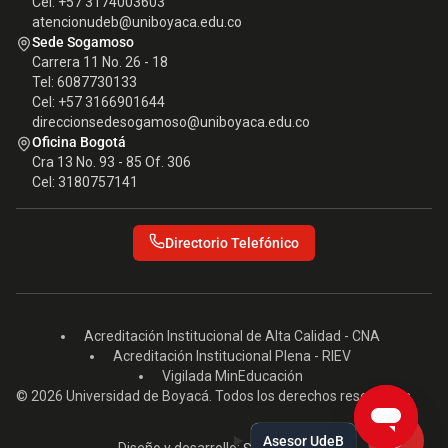
Cel: +57 3174003603
atencionudeb@uniboyaca.edu.co
Sede Sogamoso
Carrera 11 No. 26 - 18
Tel: 6087730133
Cel: +57 3166901644
direccionsedesogamoso@uniboyaca.edu.co
Oficina Bogotá
Cra 13 No. 93 - 85 Of. 306
Cel: 3180757141
Directorio Telefónico
Acreditación Institucional de Alta Calidad - CNA
Acreditación Institucional Plena - RIEV
Vigilada MinEducación
© 2026 Universidad de Boyacá. Todos los derechos reservados.
Asesor UdeB
Diseño y desarrollo: