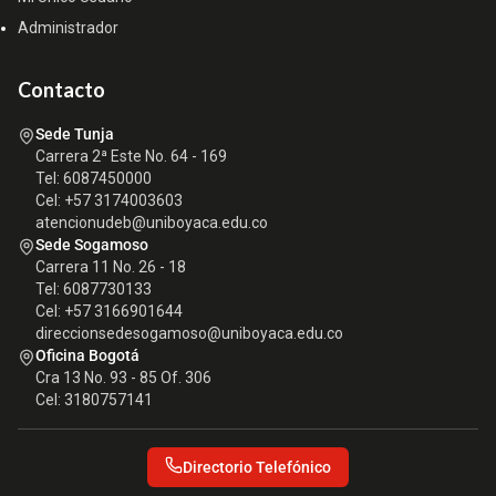
Administrador
Contacto
Sede Tunja
Carrera 2ª Este No. 64 - 169
Tel: 6087450000
Cel: +57 3174003603
atencionudeb@uniboyaca.edu.co
Sede Sogamoso
Carrera 11 No. 26 - 18
Tel: 6087730133
Cel: +57 3166901644
direccionsedesogamoso@uniboyaca.edu.co
Oficina Bogotá
Cra 13 No. 93 - 85 Of. 306
Cel: 3180757141
Directorio Telefónico