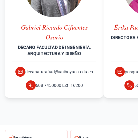
Gabriel Ricardo Cifuentes
Érika Pa
Osorio
DIRECTORA 
DECANO FACULTAD DE INGENIERÍA,
ARQUITECTURA Y DISEÑO
decanaturafiad@uniboyaca.edu.co
posgra
608 7450000 Ext. 16200
6
Inscribirme
Becas