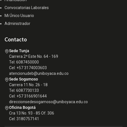
Convocatorias Laborales
Mi Único Usuario
Administrador
Contacto
Sede Tunja
Carrera 2ª Este No. 64 - 169
Tel: 6087450000
Cel: +57 3174003603
atencionudeb@uniboyaca.edu.co
Sede Sogamoso
Carrera 11 No. 26 - 18
Tel: 6087730133
Cel: +57 3166901644
direccionsedesogamoso@uniboyaca.edu.co
Oficina Bogotá
Cra 13 No. 93 - 85 Of. 306
Cel: 3180757141