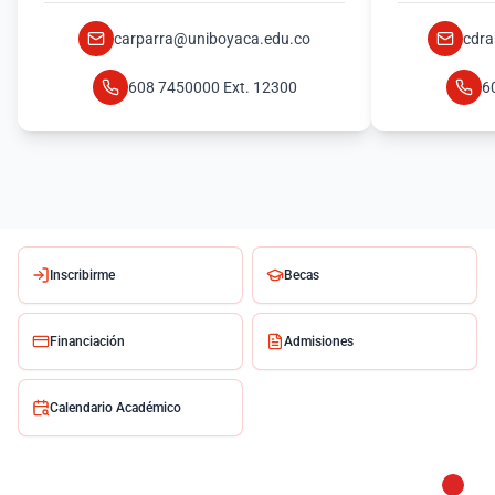
carparra@uniboyaca.edu.co
cdra
608 7450000 Ext. 12300
6
Inscribirme
Becas
Financiación
Admisiones
Calendario Académico