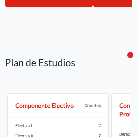
Plan de Estudios
Componente Electivo
Compo
Créditos
Profun
2
Electiva I
Derecho P
2
Electiva II