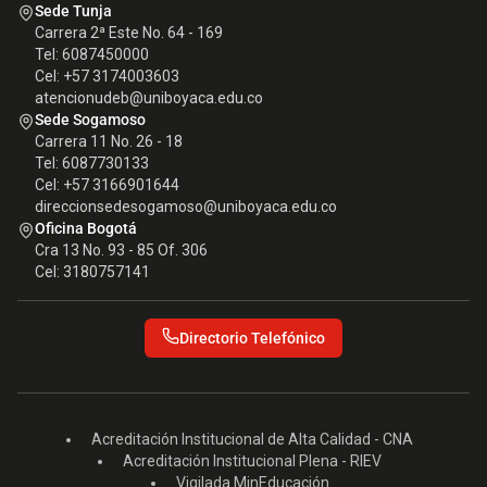
Sede Tunja
Carrera 2ª Este No. 64 - 169
Tel: 6087450000
Cel: +57 3174003603
atencionudeb@uniboyaca.edu.co
Sede Sogamoso
Carrera 11 No. 26 - 18
Tel: 6087730133
Cel: +57 3166901644
direccionsedesogamoso@uniboyaca.edu.co
Oficina Bogotá
Cra 13 No. 93 - 85 Of. 306
Cel: 3180757141
Directorio Telefónico
Acreditación Institucional de Alta Calidad - CNA
Acreditación Institucional Plena - RIEV
Vigilada MinEducación