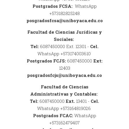
Postgrados FCSA:
WhatsApp
+573182825248
posgradosfcsa@uniboyaca.edu.co
Facultad de Ciencias Jurídicas y
Sociales:
Tel:
6087450000 Ext. 12301 -
Cel.
WhatsApp +573174003610
Postgrados FCJS:
6087450000
Ext:
12403
posgradosfcjs@uniboyaca.edu.co
Facultad de Ciencias
Administrativas y Contables:
Tel:
6087450000
Ext.
13401 -
Cel.
WhatsApp +573164819026
Postgrados FCAC:
WhatsApp
+573162479407