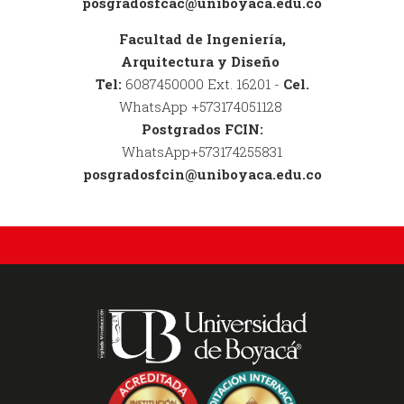
posgradosfcac@uniboyaca.edu.co
Facultad de Ingeniería,
Arquitectura y Diseño
Tel:
6087450000 Ext. 16201 -
Cel.
WhatsApp +573174051128
Postgrados FCIN:
WhatsApp+573174255831
posgradosfcin@uniboyaca.edu.co