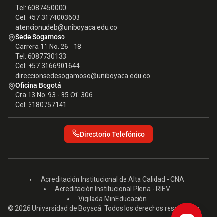
Tel: 6087450000
Cel: +57 3174003603
atencionudeb@uniboyaca.edu.co
Sede Sogamoso
Carrera 11 No. 26 - 18
Tel: 6087730133
Cel: +57 3166901644
direccionsedesogamoso@uniboyaca.edu.co
Oficina Bogotá
Cra 13 No. 93 - 85 Of. 306
Cel: 3180757141
Directorio Telefónico
Acreditación Institucional de Alta Calidad - CNA
Acreditación Institucional Plena - RIEV
Vigilada MinEducación
© 2026 Universidad de Boyacá. Todos los derechos reservados.