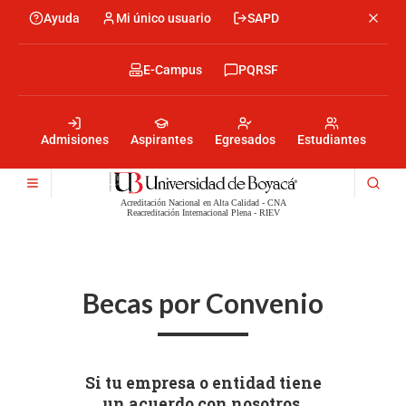
Pasar
Ayuda
Mi único usuario
SAPD
Menu
al
Menú
contenido
encabezado
principal
-
Menu
E-Campus
PQRSF
Izquierda
encabezado
-
Menu
Derecha
encabezado
-
Admisiones
Aspirantes
Egresados
Estudiantes
Centro
Acreditación Nacional en Alta Calidad - CNA
Reacreditación Internacional Plena - RIEV
Becas por Convenio
Si tu empresa o entidad tiene
un acuerdo con nosotros,