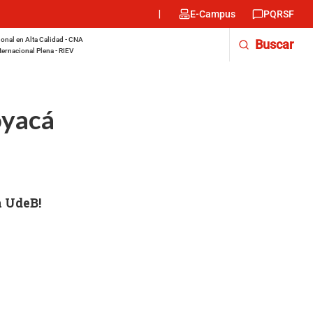
Menu
E-Campus
PQRSF
encabezado
-
onal en Alta Calidad - CNA
Buscar
Derecha
ternacional Plena - RIEV
oyacá
a UdeB!