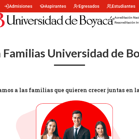
Menu
Admisiones
Aspirantes
Egresados
Estudiantes
encabezado
-
Acreditación Naci
Centro
Reacreditación In
 Familias Universidad de B
mos a las familias que quieren crecer juntas en l