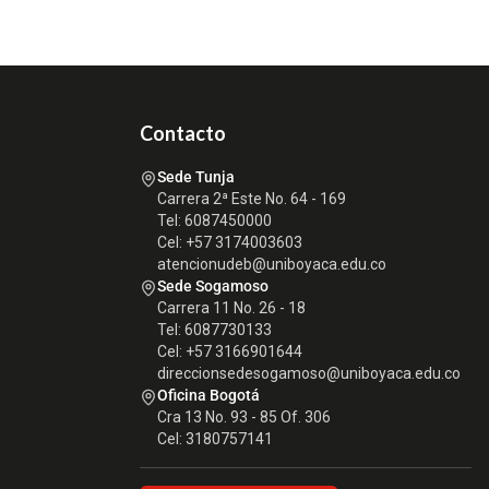
Contacto
Sede Tunja
Carrera 2ª Este No. 64 - 169
Tel: 6087450000
Cel: +57 3174003603
atencionudeb@uniboyaca.edu.co
Sede Sogamoso
Carrera 11 No. 26 - 18
Tel: 6087730133
Cel: +57 3166901644
direccionsedesogamoso@uniboyaca.edu.co
Oficina Bogotá
Cra 13 No. 93 - 85 Of. 306
Cel: 3180757141