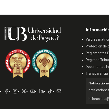
Información
Valores matríc
Protección de 
Reglamentos Es
Régimen Tribut
Documentos Ins
Transparencia 
Redes
Notificacione
Sociales
notificacione
habeasdata@