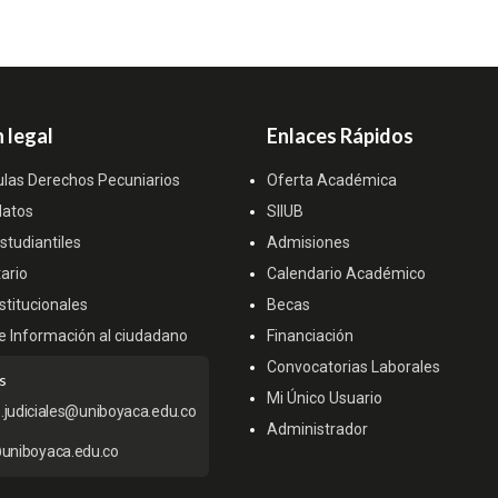
 legal
Enlaces Rápidos
ulas Derechos Pecuniarios
Oferta Académica
datos
SIIUB
tudiantiles
Admisiones
ario
Calendario Académico
titucionales
Becas
e Información al ciudadano
Financiación
Convocatorias Laborales
s
Mi Único Usuario
s.judiciales@uniboyaca.edu.co
Administrador
uniboyaca.edu.co