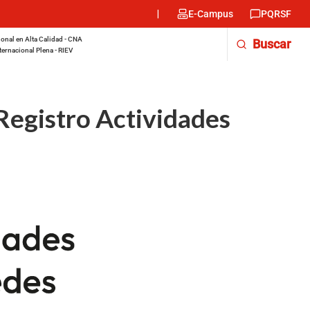
Menu
E-Campus
PQRSF
encabezado
-
onal en Alta Calidad - CNA
Buscar
Derecha
ternacional Plena - RIEV
Registro Actividades