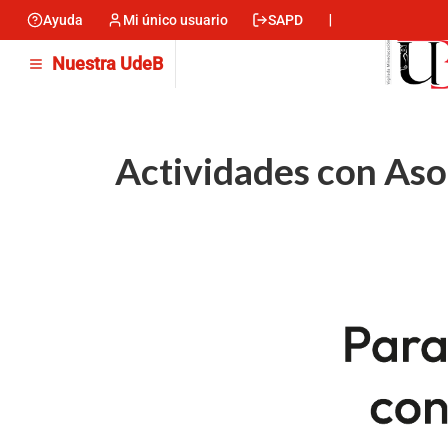
Pasar
Ayuda
Mi único usuario
SAPD
Menu
al
contenido
encabezado
Nuestra UdeB
principal
-
Izquierda
Actividades con Aso