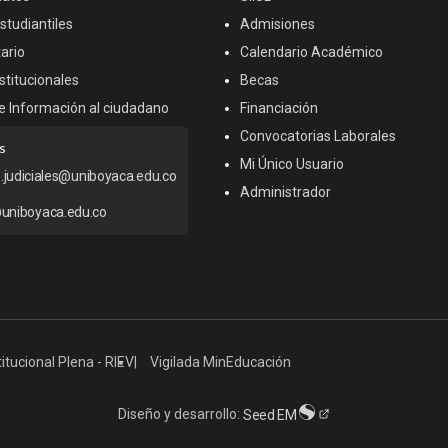
tudiantiles
Admisiones
ario
Calendario Académico
titucionales
Becas
e Información al ciudadano
Financiación
Convocatorias Laborales
s
Mi Único Usuario
s.judiciales@uniboyaca.edu.co
Administrador
uniboyaca.edu.co
itucional Plena - RIEV
Vigilada MinEducación
Diseño y desarrollo:
Seed EM