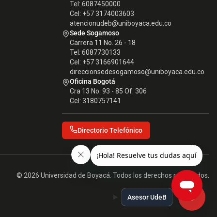
Tel: 6087450000
Cel: +57 3174003603
atencionudeb@uniboyaca.edu.co
Sede Sogamoso
Carrera 11 No. 26 - 18
Tel: 6087730133
Cel: +57 3166901644
direccionsedesogamoso@uniboyaca.edu.co
Oficina Bogotá
Cra 13 No. 93 - 85 Of. 306
Cel: 3180757141
Directorio Telefónico
© 2026 Universidad de Boyacá. Todos los derechos reservados.
Asesor UdeB