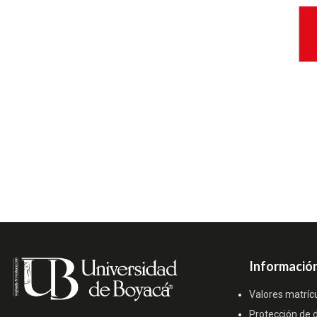
Información
Valores matríc
Protección de 