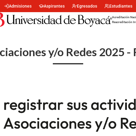
Menu
Admisiones
Aspirantes
Egresados
Estudiantes
encabezado
-
Acreditación Naci
Centro
Reacreditación In
ciaciones y/o Redes 2025 - 