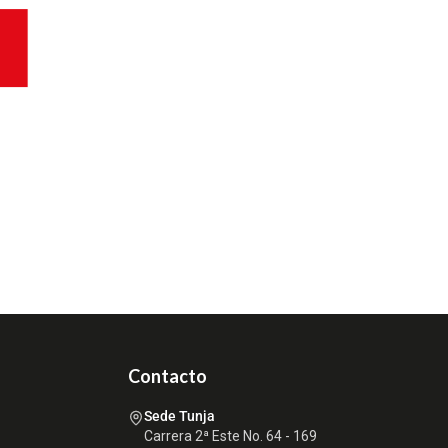
Contacto
Sede Tunja
Carrera 2ª Este No. 64 - 169