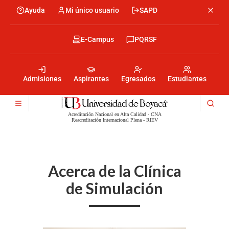
Pasar
Ayuda
Mi único usuario
SAPD
Menu
al
Menú
contenido
encabezado
principal
-
Menu
E-Campus
PQRSF
Izquierda
encabezado
-
Menu
Derecha
encabezado
-
Admisiones
Aspirantes
Egresados
Estudiantes
Centro
Acreditación Nacional en Alta Calidad - CNA
Reacreditación Internacional Plena - RIEV
Acerca de la Clínica
de Simulación