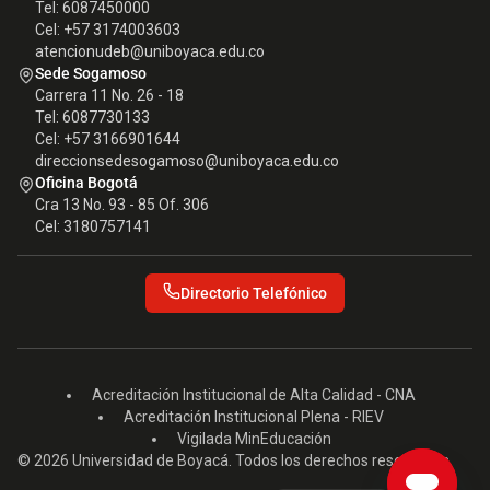
Tel: 6087450000
Cel: +57 3174003603
atencionudeb@uniboyaca.edu.co
Sede Sogamoso
Carrera 11 No. 26 - 18
Tel: 6087730133
Cel: +57 3166901644
direccionsedesogamoso@uniboyaca.edu.co
Oficina Bogotá
Cra 13 No. 93 - 85 Of. 306
Cel: 3180757141
Directorio Telefónico
Acreditación Institucional de Alta Calidad - CNA
Acreditación Institucional Plena - RIEV
Vigilada MinEducación
© 2026 Universidad de Boyacá. Todos los derechos reservados.