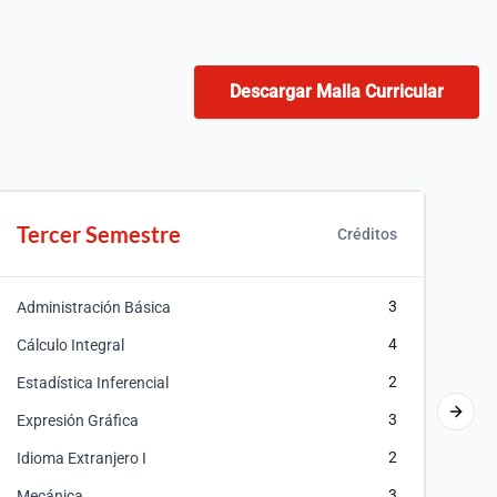
Descargar Malla Curricular
Tercer Semestre
Cu
Créditos
3
Administración Básica
Ecu
4
Cálculo Integral
Elec
2
Estadística Inferencial
Flu
3
Expresión Gráfica
Idi
2
Idioma Extranjero I
Met
3
Mecánica
Te