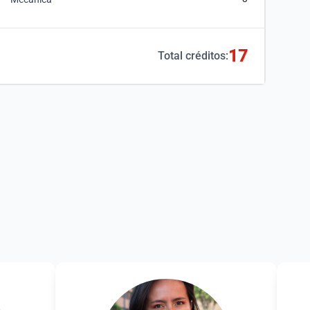
Top
17
Total créditos: