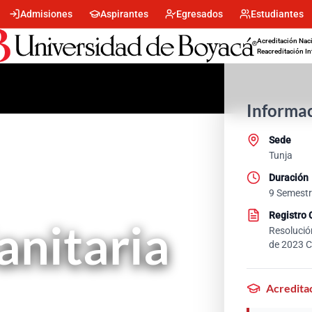
Pasar al
Skip
Skip
Skip
Admisiones
Aspirantes
Egresados
Estudiantes
Menu
contenido
to
to
to
Acreditación Naci
principal
search
footer
main
Reacreditación In
encabezado
menu
-
Informac
Centro
Sede
Tunja
Duración
9 Semestr
Registro 
anitaria
Resolució
de 2023 C
Acredita