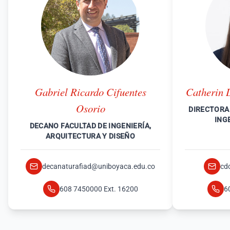
Gabriel Ricardo Cifuentes
Catherin 
Osorio
DIRECTORA 
ING
DECANO FACULTAD DE INGENIERÍA,
ARQUITECTURA Y DISEÑO
decanaturafiad@uniboyaca.edu.co
cd
608 7450000 Ext. 16200
6