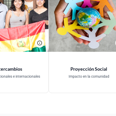
Proyección Social
ercambios
Reconocido por su impacto socia
arrollar proyectos de
científico, serás protagonista 
ón, realizar prácticas
proyectos que cuidan la vida 
s clave, o cursar uno o
previenen enfermedades, genera
mestres académicos.
un verdadero impacto social.
tercambios
Proyección Social
ionales e internacionales
Impacto en la comunidad