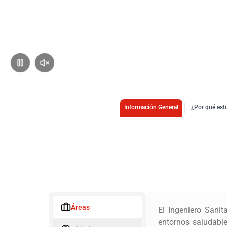
Pausar
Activar
Sonido
Información General
¿Por qué est
Áreas
El Ingeniero Sani
entornos saludabl