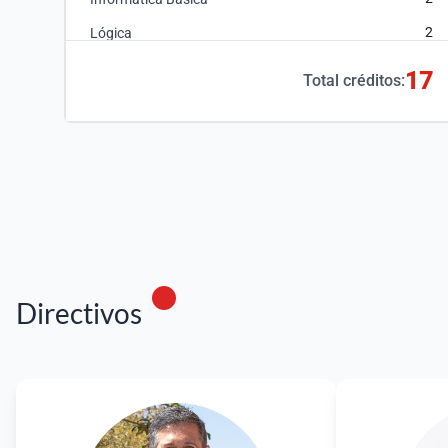
2
Lógica
2
Matemática Básica
17
Total créditos:
3
Química I
Directivos