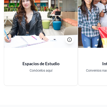
Espacios de Estudio
Int
Laboratorio de hidráulica, laboratorio
de aguas, laboratorio de
Podrás des
microbiología, planta piloto de
investigaci
tratamiento de aguas residuales, la
profesionale
única en la región con fines
varios se
académicos.
Espacios de Estudio
In
Conócelos aquí
Convenios nac