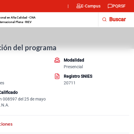
E-Campus
PQRSF
M
onal en Alta Calidad - CNA
Buscar
ternacional Plena - RIEV
en
-
ión del programa
De
Modalidad
Presencial
Registro SNIES
es
20711
Calificado
n 008597 del 25 de mayo
.N.A.
ciones