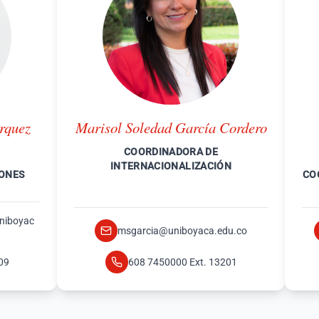
rquez
Marisol Soledad García Cordero
COORDINADORA DE
INTERNACIONALIZACIÓN
IONES
CO
uniboyac
msgarcia@uniboyaca.edu.co
09
608 7450000 Ext. 13201