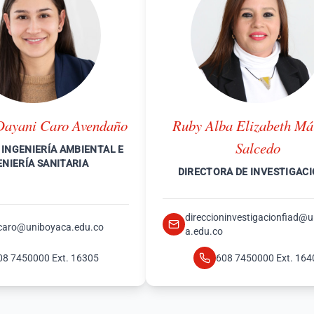
Dayani Caro Avendaño
Ruby Alba Elizabeth Má
Salcedo
INGENIERÍA AMBIENTAL E
ENIERÍA SANITARIA
DIRECTORA DE INVESTIGAC
direccioninvestigacionfiad@
caro@uniboyaca.edu.co
a.edu.co
08 7450000 Ext. 16305
608 7450000 Ext. 164