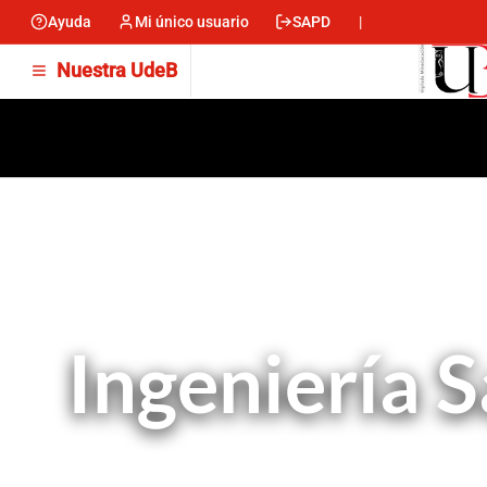
Ayuda
Mi único usuario
SAPD
Menu
Nuestra UdeB
encabezado
-
Izquierda
Ingeniería S