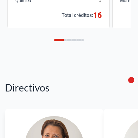
3
Química
Morfologí
Psicologí
16
Total créditos:
Directivos