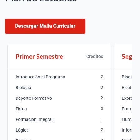
Descargar Malla Curricular
Primer Semestre
Segun
Créditos
2
Introducción al Programa
Bioquími
3
Biología
Electiva L
2
Deporte Formativo
Expresión
3
Física
Formación
1
Formación Integral I
Humanid
2
Lógica
Informát