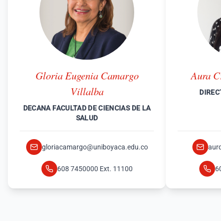
Gloria Eugenia Camargo
Aura C
Villalba
DIREC
DECANA FACULTAD DE CIENCIAS DE LA
SALUD
gloriacamargo@uniboyaca.edu.co
aur
608 7450000 Ext. 11100
6