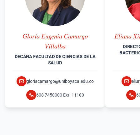
Gloria Eugenia Camargo
Eliana X
Villalba
DIRECT
BACTERI
DECANA FACULTAD DE CIENCIAS DE LA
SALUD
gloriacamargo@uniboyaca.edu.co
eli
608 7450000 Ext. 11100
6