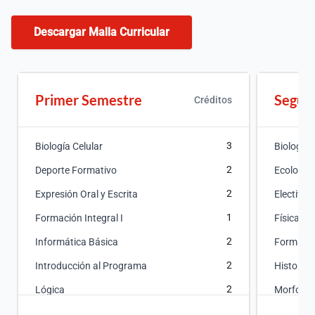
Descargar Malla Curricular
Primer Semestre
Segun
Créditos
3
Biología Celular
Biología 
2
Deporte Formativo
Ecología
2
Expresión Oral y Escrita
Electiva L
1
Formación Integral I
Física
2
Informática Básica
Formación
2
Introducción al Programa
Histologí
2
Lógica
Morfofisi
3
Química General
Química A