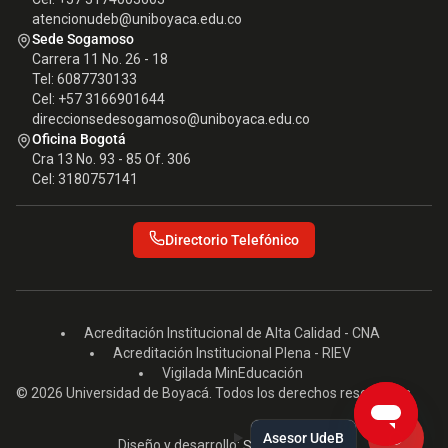
atencionudeb@uniboyaca.edu.co
Sede Sogamoso
Carrera 11 No. 26 - 18
Tel: 6087730133
Cel: +57 3166901644
direccionsedesogamoso@uniboyaca.edu.co
Oficina Bogotá
Cra 13 No. 93 - 85 Of. 306
Cel: 3180757141
Directorio Telefónico
Acreditación Institucional de Alta Calidad - CNA
Acreditación Institucional Plena - RIEV
Vigilada MinEducación
© 2026 Universidad de Boyacá. Todos los derechos reservados.
Asesor UdeB
Diseño y desarrollo:
Seed EM