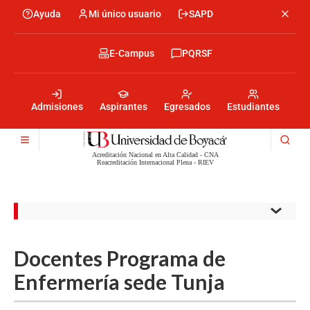
Skip
Ayuda
Mi único usuario
SAPD
Menu
to
Menú
main
encabezado
content
-
Menu
E-Campus
PQRSF
Izquierda
encabezado
-
Menu
Derecha
encabezado
-
Admisiones
Aspirantes
Egresados
Estudiantes
Centro
Acreditación Nacional en Alta Calidad - CNA
Reacreditación Internacional Plena - RIEV
Docentes Programa de
Enfermería sede Tunja