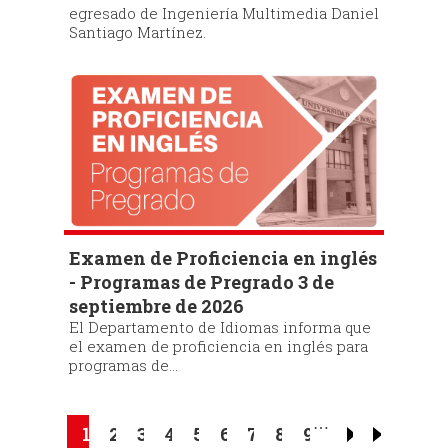
egresado de Ingeniería Multimedia Daniel
Santiago Martínez.
Examen de Proficiencia en inglés
- Programas de Pregrado 3 de
septiembre de 2026
El Departamento de Idiomas informa que
el examen de proficiencia en inglés para
programas de...
Pagination
…
Current
1
Page
2
Page
3
Page
4
Page
5
Page
6
Page
7
Page
8
Page
9