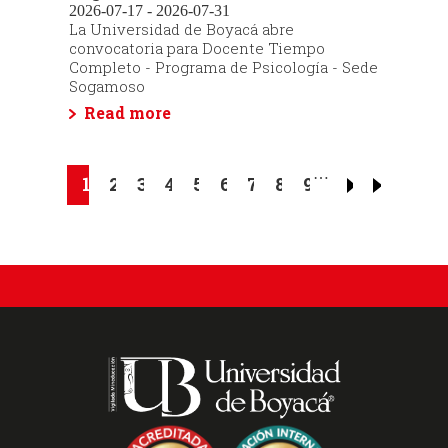
2026-07-17 - 2026-07-31
La Universidad de Boyacá abre
convocatoria para Docente Tiempo
Completo - Programa de Psicología - Sede
Sogamoso
Read more
Pagination
…
Current
1
Page
2
Page
3
Page
4
Page
5
Page
6
Page
7
Page
8
Page
9
page