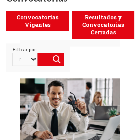
Menú
Convocatorias
Resultados y
Convocatorias
Vigentes
Convocatorias
Cerradas
Filtrar por:
Enviar