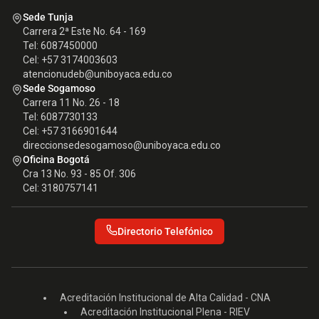
Sede Tunja
Carrera 2ª Este No. 64 - 169
Tel: 6087450000
Cel: +57 3174003603
atencionudeb@uniboyaca.edu.co
Sede Sogamoso
Carrera 11 No. 26 - 18
Tel: 6087730133
Cel: +57 3166901644
direccionsedesogamoso@uniboyaca.edu.co
Oficina Bogotá
Cra 13 No. 93 - 85 Of. 306
Cel: 3180757141
Directorio Telefónico
Acreditación Institucional de Alta Calidad - CNA
Acreditación Institucional Plena - RIEV