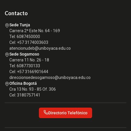
Contacto
Sede Tunja
Carrera 2ª Este No. 64 - 169
Tel: 6087450000
Cel: +57 3174003603
atencionudeb@uniboyaca.edu.co
Sede Sogamoso
Carrera 11 No. 26 - 18
Tel: 6087730133
Cel: +57 3166901644
direccionsedesogamoso@uniboyaca.edu.co
Oficina Bogotá
Cra 13 No. 93 - 85 Of. 306
Cel: 3180757141
Directorio Telefónico