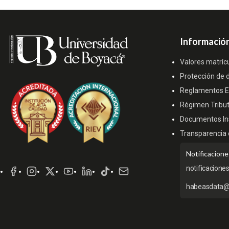
Información
Valores matríc
Protección de 
Reglamentos Es
Régimen Tribut
Documentos Ins
Transparencia 
Redes
Notificacione
Sociales
notificacione
habeasdata@