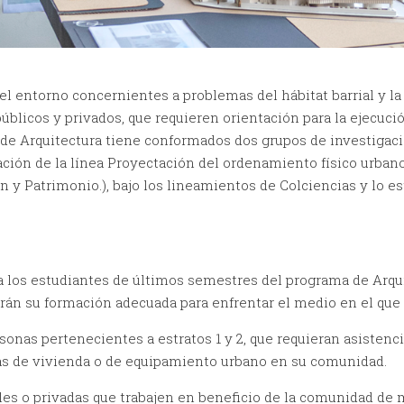
l entorno concernientes a problemas del hábitat barrial y la 
blicos y privados, que requieren orientación para la ejecuci
a de Arquitectura tiene conformados dos grupos de investig
igación de la línea Proyectación del ordenamiento físico urb
ón y Patrimonio.), bajo los lineamientos de Colciencias y lo e
a los estudiantes de últimos semestres del programa de Arqui
rán su formación adecuada para enfrentar el medio en el qu
rsonas pertenecientes a estratos 1 y 2, que requieran asistenc
mas de vivienda o de equipamiento urbano en su comunidad.
tales o privadas que trabajen en beneficio de la comunidad d