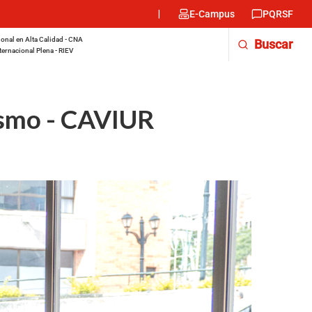
Menu
E-Campus
PQRSF
encabezado
-
onal en Alta Calidad - CNA
Buscar
Derecha
ternacional Plena - RIEV
ismo - CAVIUR