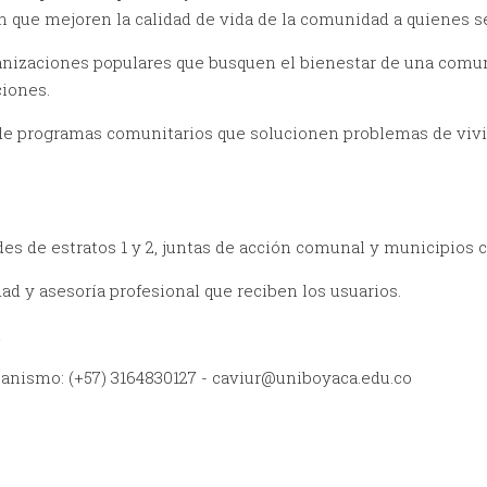
n que mejoren la calidad de vida de la comunidad a quienes se
anizaciones populares que busquen el bienestar de una comun
ciones.
n de programas comunitarios que solucionen problemas de vi
des de estratos 1 y 2, juntas de acción comunal y municipios 
ad y asesoría profesional que reciben los usuarios.
í
banismo: (+57) 3164830127 - caviur@uniboyaca.edu.co