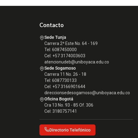
Contacto
Sede Tunja
Carrera 2ª Este No. 64 - 169
Tel: 6087450000
Cel: +57 3174003603
atencionudeb@uniboyaca.edu.co
Sede Sogamoso
Carrera 11 No. 26 - 18
Tel: 6087730133
Cel: +57 3166901644
direccionsedesogamoso@uniboyaca.edu.co
Oficina Bogotá
Cra 13 No. 93 - 85 Of. 306
Cel: 3180757141
Directorio Telefónico