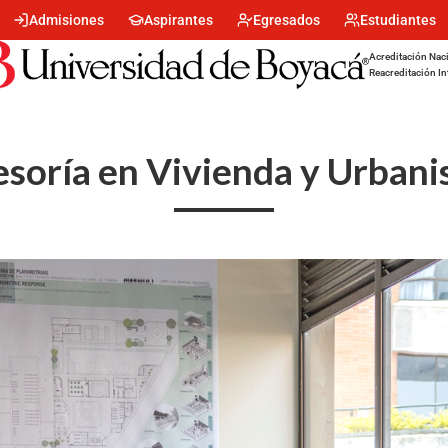
Menu
Admisiones
Aspirantes
Egresados
Estudiantes
encabezado
-
Acreditación Naci
Centro
Reacreditación In
esoría en Vivienda y Urban