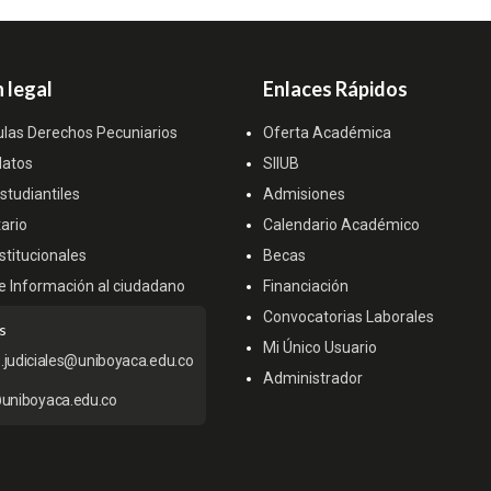
 legal
Enlaces Rápidos
ulas Derechos Pecuniarios
Oferta Académica
datos
SIIUB
tudiantiles
Admisiones
ario
Calendario Académico
titucionales
Becas
e Información al ciudadano
Financiación
Convocatorias Laborales
s
Mi Único Usuario
s.judiciales@uniboyaca.edu.co
Administrador
uniboyaca.edu.co