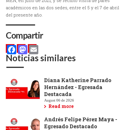
MEN, en julio de 2021, y se recibió visita de pares
académicos en las dos sedes, entre el 5 y el 7 de abril
del presente año.
Compartir
Noticias similares
Facebook
Mastodon
Email
Diana Katherine Parrado
Hernández - Egresada
Destacada
August 06 de 2026
Read more
Andrés Felipe Pérez Maya -
Egresado Destacado