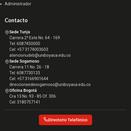
Administrador
Contacto
Sede Tunja
Carrera 2ª Este No. 64 - 169
Tel: 6087450000
Cel: +57 3174003603
atencionudeb@uniboyaca.edu.co
Sede Sogamoso
Carrera 11 No. 26 - 18
Tel: 6087730133
Cel: +57 3166901644
direccionsedesogamoso@uniboyaca.edu.co
Oficina Bogotá
Cra 13 No. 93 - 85 Of. 306
Cel: 3180757141
Directorio Telefónico