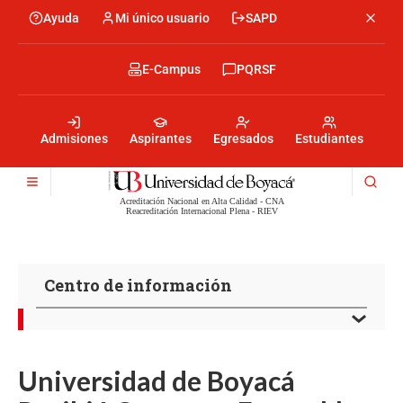
Skip
Ayuda
Mi único usuario
SAPD
Menu
to
Menú
main
encabezado
content
-
Menu
E-Campus
PQRSF
Izquierda
encabezado
-
Menu
Derecha
encabezado
-
Admisiones
Aspirantes
Egresados
Estudiantes
Centro
Acreditación Nacional en Alta Calidad - CNA
Reacreditación Internacional Plena - RIEV
Centro de información
Universidad de Boyacá