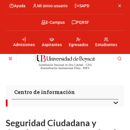
Skip
Ayuda
Mi único usuario
SAPD
Menu
to
Menú
main
encabezado
content
-
Menu
E-Campus
PQRSF
Izquierda
encabezado
-
Menu
Derecha
encabezado
-
Admisiones
Aspirantes
Egresados
Estudiantes
Centro
Acreditación Nacional en Alta Calidad - CNA
Reacreditación Internacional Plena - RIEV
Centro de información
Seguridad Ciudadana y