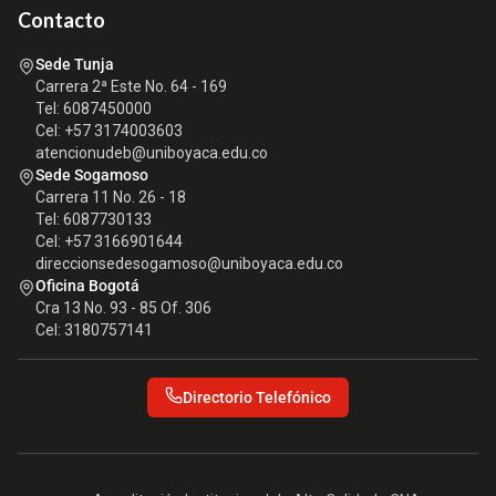
Contacto
Sede Tunja
Carrera 2ª Este No. 64 - 169
Tel: 6087450000
Cel: +57 3174003603
atencionudeb@uniboyaca.edu.co
Sede Sogamoso
Carrera 11 No. 26 - 18
Tel: 6087730133
Cel: +57 3166901644
direccionsedesogamoso@uniboyaca.edu.co
Oficina Bogotá
Cra 13 No. 93 - 85 Of. 306
Cel: 3180757141
Directorio Telefónico