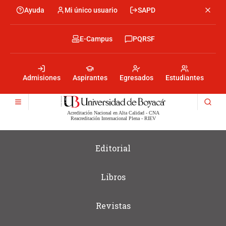
Skip
Ayuda
Mi único usuario
SAPD
Menu
to
Menú
main
encabezado
content
-
Menu
E-Campus
PQRSF
Izquierda
encabezado
-
Menu
Derecha
encabezado
-
Admisiones
Aspirantes
Egresados
Estudiantes
Centro
Acreditación Nacional en Alta Calidad - CNA
Reacreditación Internacional Plena - RIEV
Editorial
Libros
Revistas