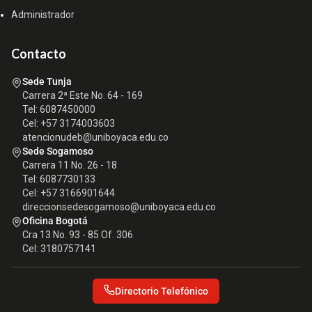
Administrador
Contacto
Sede Tunja
Carrera 2ª Este No. 64 - 169
Tel: 6087450000
Cel: +57 3174003603
atencionudeb@uniboyaca.edu.co
Sede Sogamoso
Carrera 11 No. 26 - 18
Tel: 6087730133
Cel: +57 3166901644
direccionsedesogamoso@uniboyaca.edu.co
Oficina Bogotá
Cra 13 No. 93 - 85 Of. 306
Cel: 3180757141
Directorio Telefónico