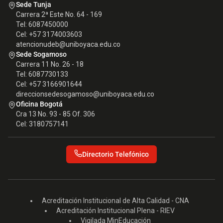
Sede Tunja
Carrera 2ª Este No. 64 - 169
Tel: 6087450000
Cel: +57 3174003603
atencionudeb@uniboyaca.edu.co
Sede Sogamoso
Carrera 11 No. 26 - 18
Tel: 6087730133
Cel: +57 3166901644
direccionsedesogamoso@uniboyaca.edu.co
Oficina Bogotá
Cra 13 No. 93 - 85 Of. 306
Cel: 3180757141
Directorio Telefónico
Acreditación Institucional de Alta Calidad - CNA
Acreditación Institucional Plena - RIEV
Vigilada MinEducación