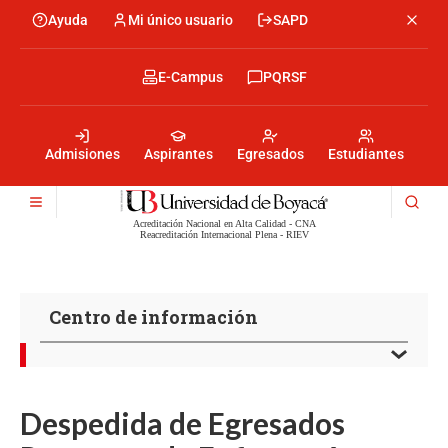
Skip
Ayuda
Mi único usuario
SAPD
Menu
to
Menú
main
encabezado
content
-
Menu
E-Campus
PQRSF
Izquierda
encabezado
-
Menu
Derecha
encabezado
-
Admisiones
Aspirantes
Egresados
Estudiantes
Centro
Acreditación Nacional en Alta Calidad - CNA
Reacreditación Internacional Plena - RIEV
Centro de información
Despedida de Egresados