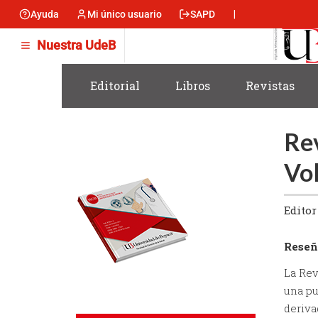
Skip
Ayuda
Mi único usuario
SAPD
Menu
to
main
encabezado
Nuestra UdeB
content
-
Izquierda
Editorial
Libros
Revistas
Rev
Vol
Editor 
Reseñ
La Rev
una pu
deriva