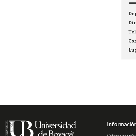
De
Di
Te
Co
Lu
Información