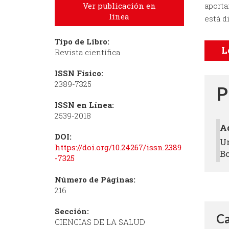
Ver publicación en
aporta
línea
está d
Tipo de Libro:
L
Revista científica
ISSN Físico:
2389-7325
P
ISSN en Línea:
2539-2018
A
DOI:
U
https://doi.org/10.24267/issn.2389
B
-7325
Número de Páginas:
216
Sección:
Ca
CIENCIAS DE LA SALUD