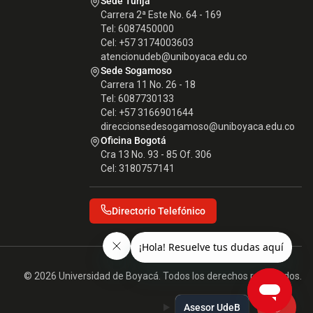
Sede Tunja
Carrera 2ª Este No. 64 - 169
Tel: 6087450000
Cel: +57 3174003603
atencionudeb@uniboyaca.edu.co
Sede Sogamoso
Carrera 11 No. 26 - 18
Tel: 6087730133
Cel: +57 3166901644
direccionsedesogamoso@uniboyaca.edu.co
Oficina Bogotá
Cra 13 No. 93 - 85 Of. 306
Cel: 3180757141
Directorio Telefónico
© 2026 Universidad de Boyacá. Todos los derechos reservados.
Asesor UdeB