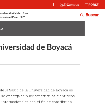
Menu
E-Campus
PQRSF
encabezado
-
onal en Alta Calidad - CNA
Buscar
Derecha
ternacional Plena - RIEV
to
niversidad de Boyacá
 de la Salud de la Universidad de Boyacá es
 se encarga de publicar artículos científicos
internacionales con el fin de contribuir a