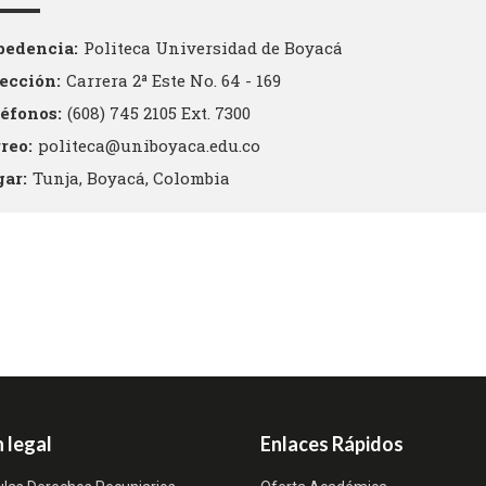
pedencia
Politeca Universidad de Boyacá
rección
Carrera 2ª Este No. 64 - 169
léfonos
(608) 745 2105 Ext. 7300
rreo
politeca@uniboyaca.edu.co
gar
Tunja, Boyacá, Colombia
 legal
Enlaces Rápidos