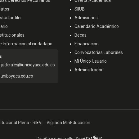
ulas Derechos Pecuniarios
Oferta Académica
datos
SIIUB
tudiantiles
Admisiones
ario
Calendario Académico
titucionales
Becas
e Información al ciudadano
Financiación
Convocatorias Laborales
s
Mi Único Usuario
s.judiciales@uniboyaca.edu.co
Administrador
uniboyaca.edu.co
itucional Plena - RIEV
Vigilada MinEducación
Diseño y desarrollo:
Seed EM