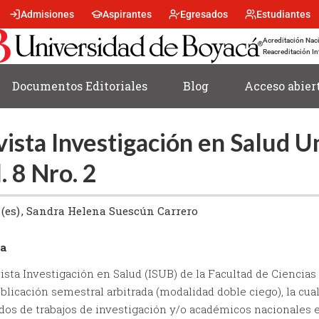
Menu
Admisiones
Aspirantes
Egresados
Estudiantes
encabezado
-
Acreditación Naci
Centro
Reacreditación In
Documentos Editoriales
Blog
Acceso abier
ista Investigación en Salud U
. 8 Nro. 2
(es)
Sandra Helena Suescún Carrero
a
ista Investigación en Salud (ISUB) de la Facultad de Ciencias
blicación semestral arbitrada (modalidad doble ciego), la cual
dos de trabajos de investigación y/o académicos nacionales e 